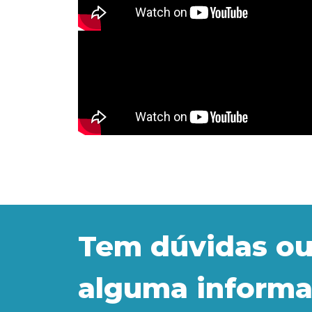
Tem dúvidas ou
alguma inform