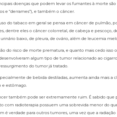
incipais doenças que podem levar os fumantes à morte são 
rtos e “derrames”), e também o câncer.
so do tabaco em geral se pensa em câncer de pulmão, po
s, dentre eles o câncer colorretal, de cabeça e pescoço, d
 urinário baixo, de pleura, de ovário, além de leucemia miel
o do risco de morte prematura, e quanto mais cedo isso oc
esenvolveram algum tipo de tumor relacionado ao cigarro,
essurgimento do tumor já tratado.
pecialmente de bebida destiladas, aumenta ainda mais a 
o e estômago.
câncer também pode ser extremamente ruim. É sabido que
o com radioterapia possuem uma sobrevida menor do que 
m é verdade para outros tumores, uma vez que a radiação 